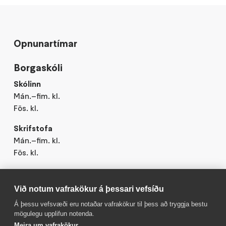
Opnunartímar
Borgaskóli
Skólinn
Mán.–fim. kl.
Fös. kl.
Skrifstofa
Mán.–fim. kl.
Fös. kl.
Við notum vafrakökur á þessari vefsíðu
Á þessu vefsvæði eru notaðar vafrakökur til þess að tryggja bestu
mögulegu upplifun notenda.
Meira um vafrakökur