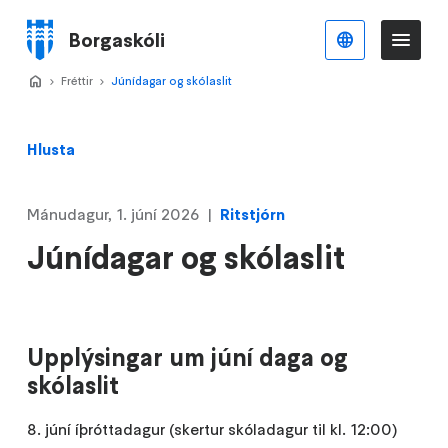
Stökkva
að
Borgaskóli
Íslenska
Va
Valmynd
meginefni
Home
Fréttir
>
Júnídagar og skólaslit
>
Hlusta
Mánudagur, 1. júní 2026
Ritstjórn
Júnídagar og skólaslit
Upplýsingar um júní daga og
skólaslit
8. júní íþróttadagur (skertur skóladagur til kl. 12:00)